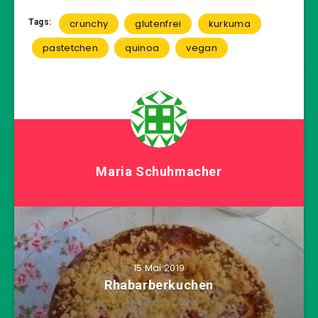
Tags:
crunchy
glutenfrei
kurkuma
pastetchen
quinoa
vegan
Maria Schuhmacher
15 Mai 2019
Rhabarberkuchen