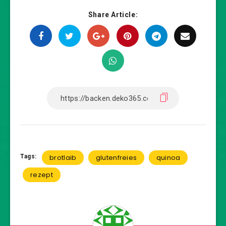
Share Article:
Tags:
brotlaib
glutenfreies
quinoa
rezept