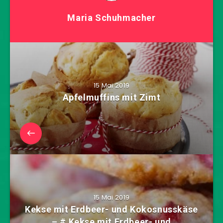
Maria Schuhmacher
15 Mai 2019
Apfelmuffins mit Zimt
15 Mai 2019
Kekse mit Erdbeer- und Kokosnusskäse
– # Kekse mit Erdbeer- und