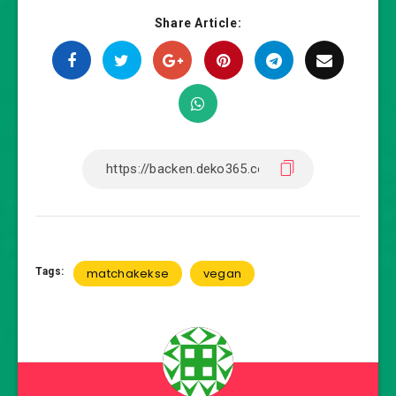
Share Article:
Tags:
matchakekse
vegan