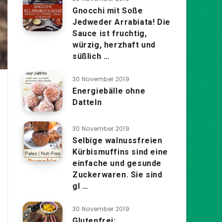
Gnocchi mit Soße
Jedweder Arrabiata! Die
Sauce ist fruchtig,
würzig, herzhaft und
süßlich …
30 November 2019
Energiebälle ohne
Datteln
30 November 2019
Selbige walnussfreien
Kürbismuffins sind eine
einfache und gesunde
Zuckerwaren. Sie sind
gl …
30 November 2019
Glutenfrei: