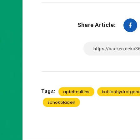
Share Article:
Tags:
apfelmuffins
kohlenhydratgeha
schokoladen