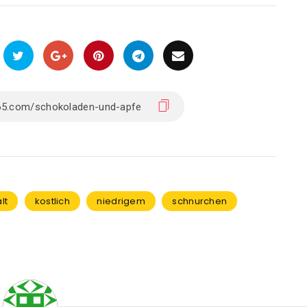
lt
kostlich
niedrigem
schnurchen