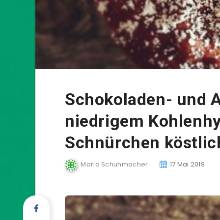
Schokoladen- und A
niedrigem Kohlenhy
Schnürchen köstlic
Maria Schuhmacher
17 Mai 2019