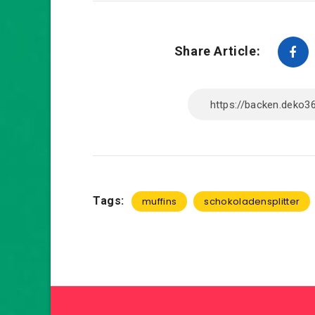
Share Article:
Tags:
muffins
schokoladensplitter