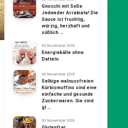
Gnocchi mit Soße
Jedweder Arrabiata! Die
Sauce ist fruchtig,
würzig, herzhaft und
süßlich …
30 November 2019
Energiebälle ohne
Datteln
30 November 2019
Selbige walnussfreien
Kürbismuffins sind eine
einfache und gesunde
Zuckerwaren. Sie sind
gl …
30 November 2019
Glutenfrei: